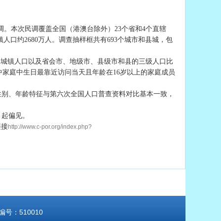
民调。本次民调覆盖全国（港澳台除外）23个省和4个直辖
口约2680万人。调查抽样框共有693个城市和县城，包
的城镇人口以及省会市、地级市、县级市和县的三级人口比
中家庭中生日最靠近访问当天且年龄在16岁以上的家庭成员
中性别、年龄特征与第六次全国人口普查资料对比基本一致，
引起偏见。
链接
http://www.c-por.org/index.php?
：510010