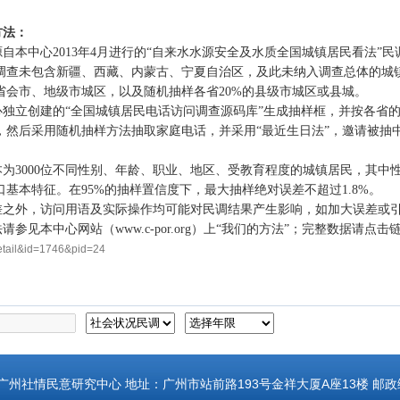
方法：
自本中心2013年4月进行的“自来水水源安全及水质全国城镇居民看法”
调查未包含新疆、西藏、内蒙古、宁夏自治区，及此未纳入调查总体的城镇人
省会市、地级市城区，以及随机抽样各省20%的县级市城区或县城。
心独立创建的“全国城镇居民电话访问调查源码库”生成抽样框，并按各省
，然后采用随机抽样方法抽取家庭电话，并采用“最近生日法”，邀请被抽
本为3000位不同性别、年龄、职业、地区、受教育程度的城镇居民，其
基本特征。在95%的抽样置信度下，最大抽样绝对误差不超过1.8%。
差之外，访问用语及实际操作均可能对民调结果产生影响，如加大误差或
请参见本中心网站（www.c-por.org）上“我们的方法”；完整数据请点击
tail&id=1746&pid=24
州社情民意研究中心 地址：广州市站前路193号金祥大厦A座13楼 邮政编号