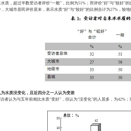
水质，超过半数受访者评价“一般”，比例为51%；而评价“好”与“较好”的比
，大城市居民评价居末，表示水质“好”与“较好”的比例合计为27%，较
认为水质没变化，且近四分之一人认为变差
受访者认为与五年前相比水质“变好”，但认为“没变化”的人居多，为42%