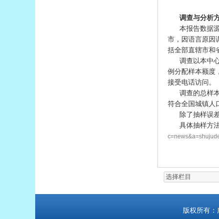
调查与分析
本报告数据源
市，因语言原因
括全部直辖市和
调查以本中
例分配样本额度
接受电话访问。
调查的总样
符合全国城镇人口
除了抽样误
具体抽样方法
c=news&a=shujude
版权所有：广