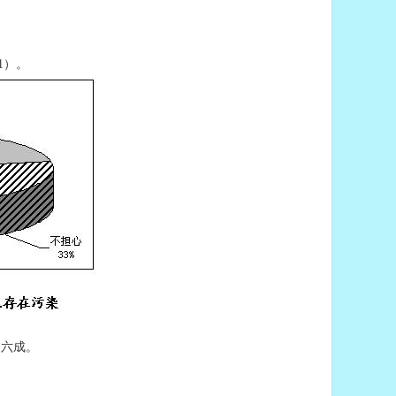
1）。
过六成。