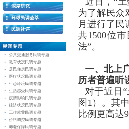
近日，“
深度研究
为了解民众对
环球民调荟萃
月进行了民
民调社评
共1500
法”。
公共交通服务民调专题
教育状况民调专题
一、北上
居民住房民调专题
医疗状况民调专题
历者普遍听
生态环境民调专题
对于近日
生活感受民调专题
疫情影响民调专题
图1）。其中
经济状况民调专题
比例更高达9
工作就业民调专题
价格调控民调专题
养老保障民调专题