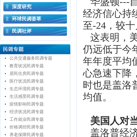
华盛顿--
深度研究
经济信心持
环球民调荟萃
至-24，较
民调社评
这表明，
仍远低于今年
公共交通服务民调专题
年年度平均值
教育状况民调专题
心急速下降，
居民住房民调专题
医疗状况民调专题
时也是盖洛
生态环境民调专题
均值。
生活感受民调专题
疫情影响民调专题
经济状况民调专题
美国人对
工作就业民调专题
价格调控民调专题
盖洛普经
养老保障民调专题