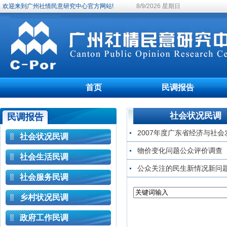
欢迎来到广州社情民意研究中心官方网站!
8/9/2026 星期日
首页
民调报告
社会状况民调
民调报告
2007年度广东省经济与社
社会状况民调
物价变化问题公众评价调查
社会生活民调
公众关注的民生新情况新问题
社会服务民调
乡村状况民调
政府工作民调