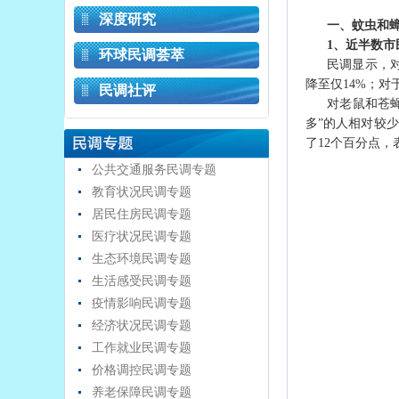
深度研究
一、蚊虫和蟑
1、近半数市
环球民调荟萃
民调显示，对
降至仅14%；对
民调社评
对老鼠和苍蝇
多”的人相对较少
了12个百分点，
公共交通服务民调专题
教育状况民调专题
居民住房民调专题
医疗状况民调专题
生态环境民调专题
生活感受民调专题
疫情影响民调专题
经济状况民调专题
工作就业民调专题
价格调控民调专题
养老保障民调专题