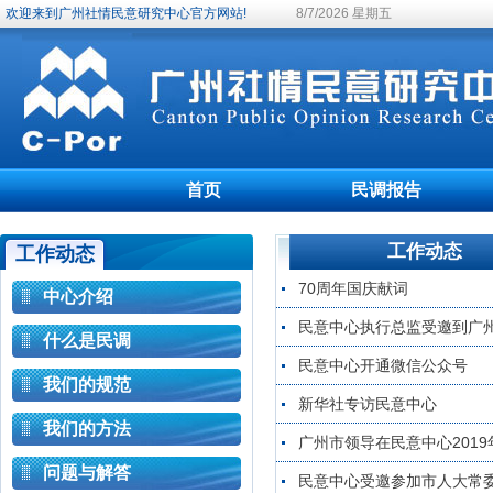
欢迎来到广州社情民意研究中心官方网站!
8/7/2026 星期五
首页
民调报告
工作动态
工作动态
70周年国庆献词
中心介绍
民意中心执行总监受邀到广
什么是民调
民意中心开通微信公众号
我们的规范
新华社专访民意中心
我们的方法
广州市领导在民意中心201
问题与解答
民意中心受邀参加市人大常