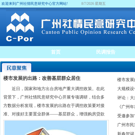
欢迎来到广州社情民意研究中心官方网站!
8/7/2026 星期五
首页
民调报告
楼市发展的出路：改善基层群众居住
楼市发展
近日，国家和地方出台房地产重大调控政策。在此
大规模设
背景下，广州社情民意研究中心开展专项调研，结合多
评论：大
方数据分析发现，楼市发展的出路在于调控政策要对接
《广州年
准、对接好主要置业群体——基层群众，增强购房贷款
受邀参加
的安心感、安全感，让基层群众以合理价格实现“安居
广州市民
梦”。
新春贺词