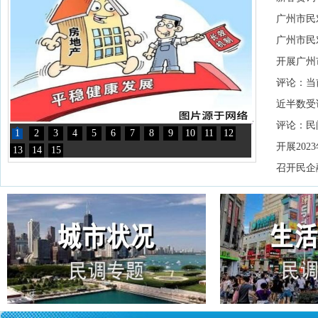
广州市民
广州市民
开展广州
评论：当
近半数受
评论：民
1
2
3
4
5
6
7
8
9
10
11
12
开展20
13
14
15
召开民企