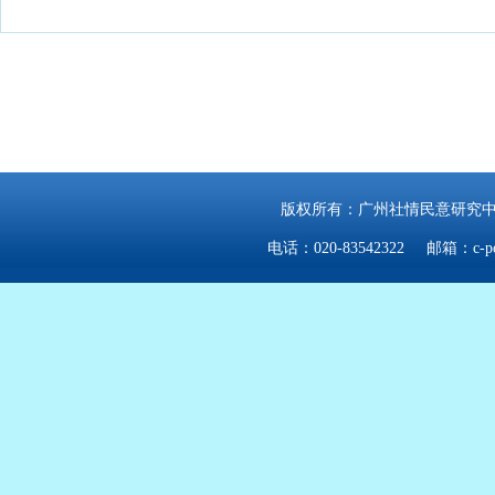
——京津冀洪灾后重建的启示
点击查看更多内容 >>
版权所有：广州社情民意研究中心 
电话：020-83542322 邮箱：c-