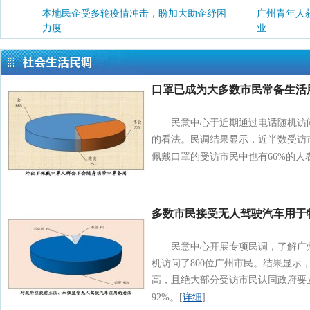
本地民企受多轮疫情冲击，盼加大助企纾困
广州青年人
力度
业
企业经营未恢复2019年水平，盼继续获政策
扶持
口罩已成为大多数市民常备生活
民意中心于近期通过电话随机访问
的看法。民调结果显示，近半数受访
佩戴口罩的受访市民中也有66%的人
多数市民接受无人驾驶汽车用于
民意中心开展专项民调，了解广
机访问了800位广州市民。结果显示
高，且绝大部分受访市民认同政府要
详细
92%。[
]